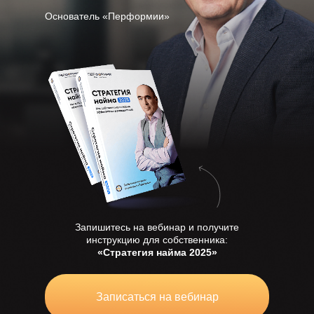
Основатель «Перформии»
Я соглашаюсь с условиями
Политика
конфиденциальности
Я соглашаюсь на обработку персональных
данных в соответствии с
Политикой
конфиденциальности
Для завершения регистрации перейдите
в Telegram для получения ссылки на вебинар
Telegram
Запишитесь на вебинар и получите
инструкцию для собственника:
«Стратегия найма 2025»
Записаться на вебинар