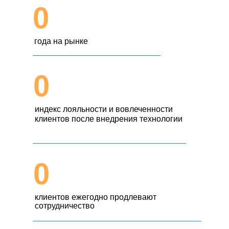
0
Автор знаменитого интервью
на продуктивность, формулы прибыли
и самого популярного в рунете ролика про
года на рынке
мотивацию (1.5 млн просмотров).
0
индекс лояльности и вовлеченности
клиентов после внедрения технологии
0
клиентов ежегодно продлевают
сотрудничество