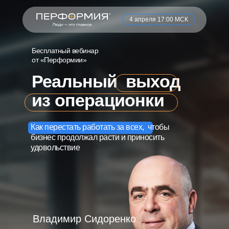
4 апреля 17:00 МСК
Оставьте заявку и получите подарок
Заполните форму ниже и нажмите
Бесплатный вебинар
на кнопку "Telegram"
от «Перформии»
Реальный выход
из операционки
+7
Как перестать работать за всех, чтобы
бизнес продолжал расти и приносить
удовольствие
Роль в компании
Владимир Сидоренко