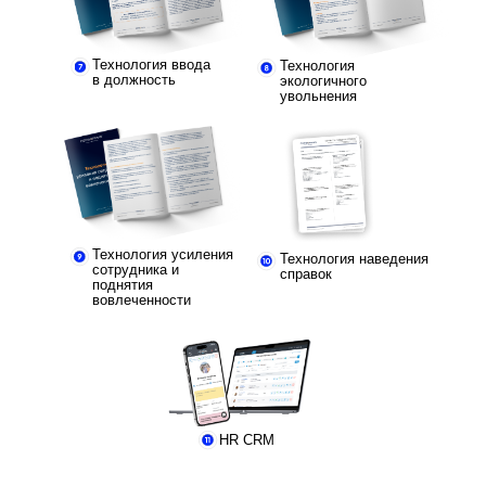
Технология ввода
Технология
в должность
экологичного
увольнения
Технология усиления
Технология наведения
сотрудника и
справок
поднятия
вовлеченности
ь заявку
HR CRM