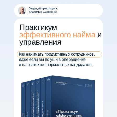
Ведущий практикума:
Владимир Сидоренко
ОСТАВЬТЕ ЗАЯВКУ, И МЫ
Практикум
СКОРО С ВАМИ
эффективного найма
и
СВЯЖЕМСЯ
управления
Как нанимать продуктивных сотрудников,
даже если вы по уши в операционке
и на рынке нет нормальных кандидатов.
+7