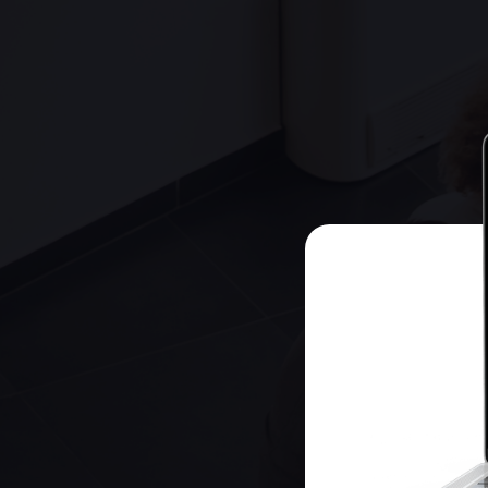
Зап
ч
к
Д
д