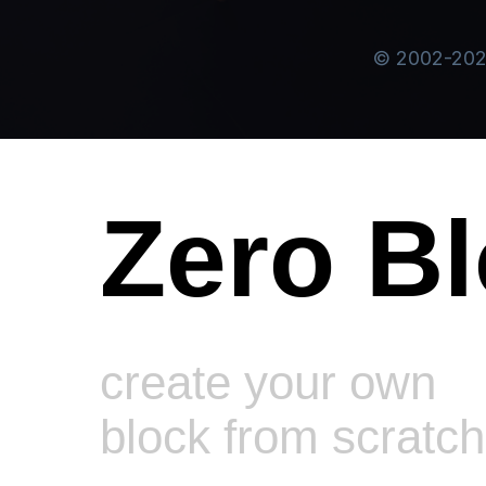
Zero B
create your own
block from scratch