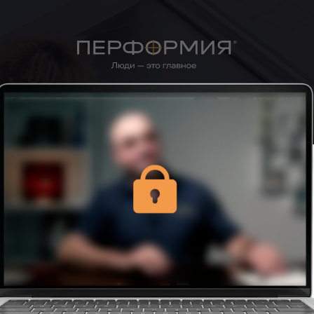
олните форму ниже,
тобы подключиться
о встрече в ZOOM
ля регистрации на встречу введите свои
анные ниже: