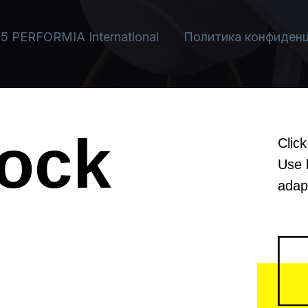
lock
Click
Use 
adapt