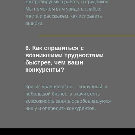
контролируемую работу сотрудников.
Мы поможем вам увидеть слабые
места и расскажем, как исправить
ошибки.
6. Как справиться с
возникшими трудностями
быстрее, чем ваши
конкуренты?
Кризис уравнял всех — и крупный, и
небольшой бизнес, а значит, есть
возможность занять освободившуюся
нишу и опередить конкурентов.