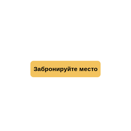
СОТРУДНИКАМИ И КАК
ВЫЙТИ ИЗ КРИЗИСА
ПОБЕДИТЕЛЕМ?»
Бесплатный онлайн-семинар
для ПЕРВЫХ ЛИЦ со ШТАТОМ
от 20 человек
Забронируйте место
И получите список «ТОП-10
ошибок в работе и оценке
персонала» после заполнения
анкеты