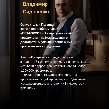
Владимир
Сидоренко
Основатель и Президент
консалтинговой компании
«ПЕРФОРМИЯ». Автор технологии
привлечения, найма, введения в
должность, обучения и вовлечения
продуктивных сотрудников.
Автор «Интервью на продуктивность»,
знаменитой «Формулы прибыли» и ролика про
мотивацию персонала, который набрал более
1.100.000 просмотров.
Владелец торговых марок «Интервью на
продуктивность», «Перформер» и «Делатель».
Награжден орденом I степени «За мужество и
гуманизм».