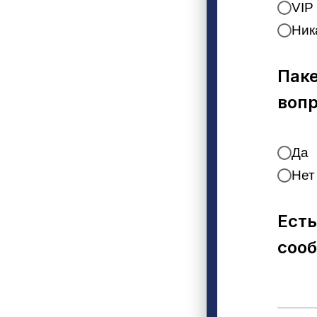
VIP
Ник
Паке
воп
Да
Нет
Есть
соо