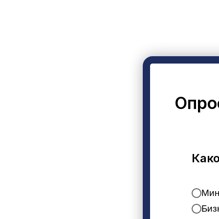
Опро
Како
Ми
Биз