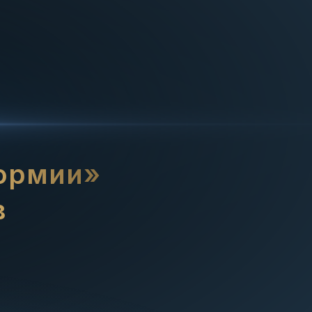
формии»
в