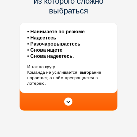
из которого сложно
выбраться
• Нанимаете по резюме
• Надеетесь
• Разочаровываетесь
• Снова ищете
• Снова надеетесь.
Интенсив «КЛЮЧ» разрывает этот
И так по кругу.
цикл и показывает вам чёткую
Команда не усиливается, выгорание
нарастает, а найм превращается в
систему найма, в которой решение
лотерею.
принимается не на ощущениях,
а по технологии.