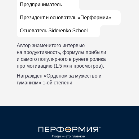
Предприниматель
Президент и основатель «Перформии»
Основатель Sidorenko School
Автор знаменитого интервью
Принять участие
на продуктивность, формулы прибыли
и самого популярного в рунете ролика
про мотивацию (1.5 млн просмотров).
+7 495 647-60-07
Награжден «Орденом за мужество и
Все права защищены (c)PERFORMIA 2025 |
Все права защищены (c)PERFORMIA 2024
гуманизм» 1-ой степени