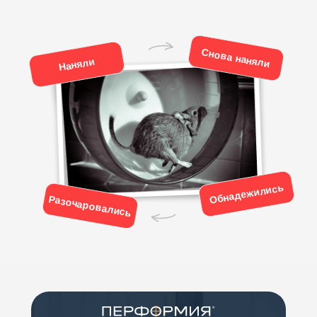
Снова наняли
Наняли
Обнадежились
Разочаровались